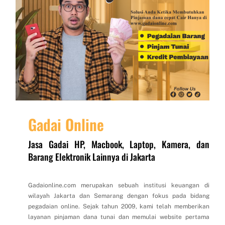
Gadai Online
Jasa Gadai HP, Macbook, Laptop, Kamera, dan
Barang Elektronik Lainnya di Jakarta
Gadaionline.com merupakan sebuah institusi keuangan di
wilayah Jakarta dan Semarang dengan fokus pada bidang
pegadaian online. Sejak tahun 2009, kami telah memberikan
layanan pinjaman dana tunai dan memulai website pertama