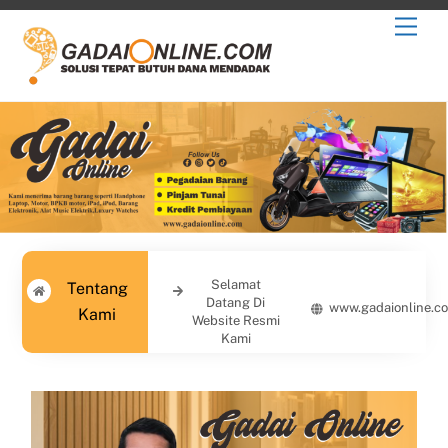
Skip
Men
to
content
Selamat
Tentang
Datang Di
www.gadaionline.c
Kami
Website Resmi
Kami