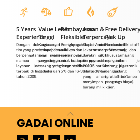
5 Years
Value Lebih
Pembayaran
Aman &
Free Deliver
Experience
Tinggi
Fleksible
Terpercaya
Pick Up
Dengan dukungan dari
Kami sangat menghargai
Pembayaran dapat Anda
Kantor kami berbasis di
Kami memiliki staff
tim yang profesional dan
setiap pilihan klien dan
lakukan sesuai
Jakarta dan Semarang
profesional dan 
berpengalaman, kami
akan memberikan nilai
kemampuan, yakni 30
dan sudah lama
khusus yang 
mampu menyediakan
yang tinggi untuk setiap
hari loan of payment
beroperasi sejak tahun
mengantar je
layanan loan / kredit
barang yang akan Anda
dengan pilihan 1-15 hari :
2009. Kami juga
barang elektronik
terbaik di Indonesia dari
gadaikan.
5% dan 16-30 hari : 10%.
menyediakan gudang
dengan ra
tahun 2009.
yang aman untuk
(gratis/free/tanpa
menyimpan barang –
pungutan biaya).
barang milik klien.
Back
GADAI ONLINE
To
Top