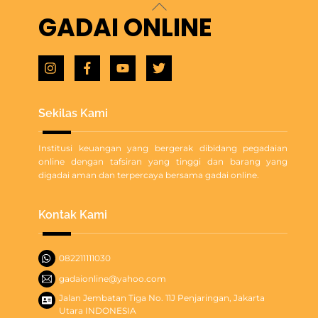
Back
GADAI ONLINE
To
Top
Icon
Icon
Icon
Icon
label
label
label
label
Sekilas Kami
Institusi keuangan yang bergerak dibidang pegadaian
online dengan tafsiran yang tinggi dan barang yang
digadai aman dan terpercaya bersama gadai online.
Kontak Kami
082211111030
gadaionline@yahoo.com
Jalan Jembatan Tiga No. 11J Penjaringan, Jakarta
Utara INDONESIA